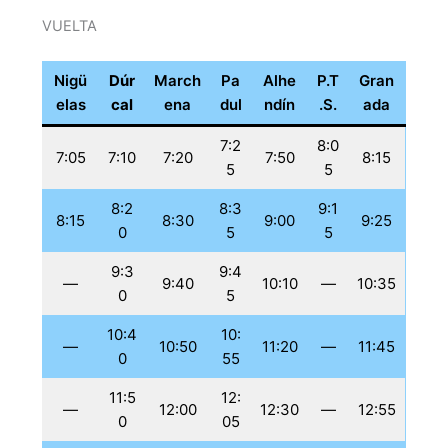
VUELTA
Nigü
Dúr
March
Pa
Alhe
P.T
Gran
elas
cal
ena
dul
ndín
.S.
ada
7:2
8:0
7:05
7:10
7:20
7:50
8:15
5
5
8:2
8:3
9:1
8:15
8:30
9:00
9:25
0
5
5
9:3
9:4
—
9:40
10:10
—
10:35
0
5
10:4
10:
—
10:50
11:20
—
11:45
0
55
11:5
12:
—
12:00
12:30
—
12:55
0
05