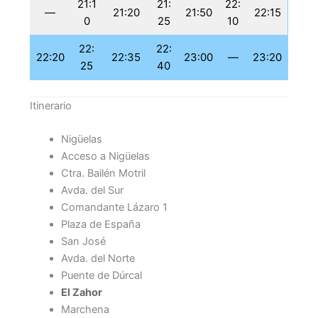
21:1
21:
22:
—
21:20
21:50
22:15
0
25
10
22:
22:
22:20
22:35
23:00
—
23:20
25
40
Itinerario
Nigüelas
Acceso a Nigüelas
Ctra. Bailén Motril
Avda. del Sur
Comandante Lázaro 1
Plaza de España
San José
Avda. del Norte
Puente de Dúrcal
El Zahor
Marchena