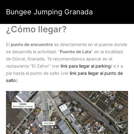
Ir
Bungee Jumping Granada
al
contenido
¿Cómo llegar?
El
punto de encuentro
es directamente en el puente donde
se desarrolla la actividad: “
Puente de Lata
” en la localidad
de Dúrcal, Granada. Te recomendamos aparcar en el
restaurante “El Zahor” (ver
link para llegar al parking
) e ir a
pie hasta el punto de salto (ver
link para llegar al punto de
salto
).