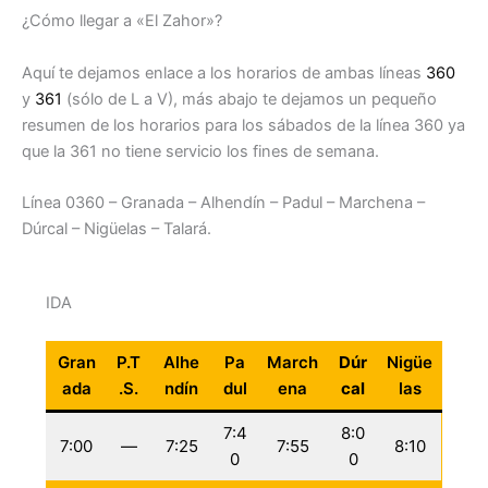
¿Cómo llegar a «El Zahor»?
Aquí te dejamos enlace a los horarios de ambas líneas
360
y
361
(sólo de L a V), más abajo te dejamos un pequeño
resumen de los horarios para los sábados de la línea 360 ya
que la 361 no tiene servicio los fines de semana.
Línea 0360 – Granada – Alhendín – Padul – Marchena –
Dúrcal – Nigüelas – Talará.
IDA
Gran
P.T
Alhe
Pa
March
Dúr
Nigüe
ada
.S.
ndín
dul
ena
cal
las
7:4
8:0
7:00
—
7:25
7:55
8:10
0
0